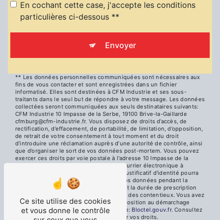
En cochant cette case, j'accepte les conditions
particulières ci-dessous **
Envoyer
** Les données personnelles communiquées sont nécessaires aux
fins de vous contacter et sont enregistrées dans un fichier
informatisé. Elles sont destinées à CFM Industrie et ses sous-
traitants dans le seul but de répondre à votre message. Les données
collectées seront communiquées aux seuls destinataires suivants:
CFM Industrie 10 Impasse de la Serbe, 19100 Brive-la-Gaillarde
cfmburg@cfm-industrie.fr. Vous disposez de droits d’accès, de
rectification, d’effacement, de portabilité, de limitation, d’opposition,
de retrait de votre consentement à tout moment et du droit
d’introduire une réclamation auprès d’une autorité de contrôle, ainsi
que d’organiser le sort de vos données post-mortem. Vous pouvez
exercer ces droits par voie postale à l'adresse 10 Impasse de la
Serbe, 19100 Brive-la-Gaillarde ou par courrier électronique à
l'adresse cfmburg@cfm-industrie.fr. Un justificatif d'identité pourra
vous être demandé. Nous conservons vos données pendant la
période de prise de contact puis pendant la durée de prescription
légale aux fins probatoires et de gestion des contentieux. Vous avez
Ce site utilise des cookies
le droit de vous inscrire sur la liste d'opposition au démarchage
et vous donne le contrôle
téléphonique, disponible à cette adresse:
Bloctel.gouv.fr
. Consultez
le site cnil.fr pour plus d’informations sur vos droits.
sur ceux que vous