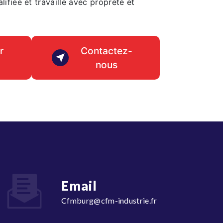
lifiée et travaille avec propreté et
r
Contactez-
nous
Email
cfmburg@cfm-industrie.fr