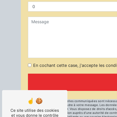
En cochant cette case, j'accepte les condi
** Les données personnelles communiquées sont nécessaires
dans le seul but de répondre à votre message. Les données
cfmburg@cfm-industrie.fr. Vous disposez de droits d’accès, 
Ce site utilise des cookies
d’introduire une réclamation auprès d’une autorité de cont
et vous donne le contrôle
la Serbe, 19100 Brive-la-Gaillarde ou par courrier électro