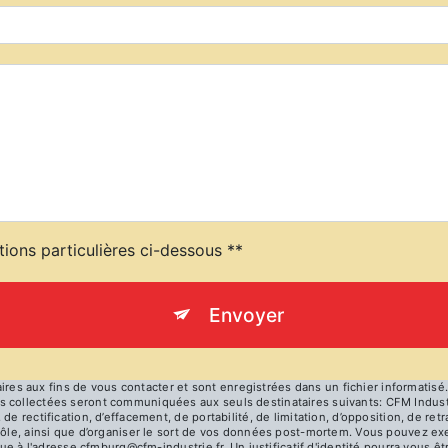
tions particulières ci-dessous **
Envoyer
 aux fins de vous contacter et sont enregistrées dans un fichier informatisé. 
 collectées seront communiquées aux seuls destinataires suivants: CFM Industri
de rectification, d’effacement, de portabilité, de limitation, d’opposition, de re
rôle, ainsi que d’organiser le sort de vos données post-mortem. Vous pouvez exe
nique à l'adresse cfmburg@cfm-industrie.fr. Un justificatif d'identité pourra vo