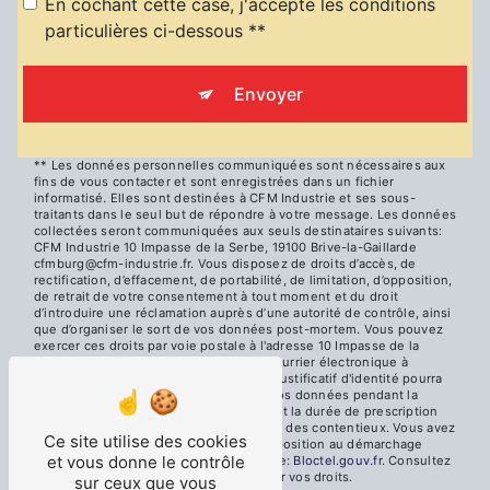
En cochant cette case, j'accepte les conditions
particulières ci-dessous **
Envoyer
** Les données personnelles communiquées sont nécessaires aux
fins de vous contacter et sont enregistrées dans un fichier
informatisé. Elles sont destinées à CFM Industrie et ses sous-
traitants dans le seul but de répondre à votre message. Les données
collectées seront communiquées aux seuls destinataires suivants:
CFM Industrie 10 Impasse de la Serbe, 19100 Brive-la-Gaillarde
cfmburg@cfm-industrie.fr. Vous disposez de droits d’accès, de
rectification, d’effacement, de portabilité, de limitation, d’opposition,
de retrait de votre consentement à tout moment et du droit
d’introduire une réclamation auprès d’une autorité de contrôle, ainsi
que d’organiser le sort de vos données post-mortem. Vous pouvez
exercer ces droits par voie postale à l'adresse 10 Impasse de la
Serbe, 19100 Brive-la-Gaillarde ou par courrier électronique à
l'adresse cfmburg@cfm-industrie.fr. Un justificatif d'identité pourra
vous être demandé. Nous conservons vos données pendant la
période de prise de contact puis pendant la durée de prescription
légale aux fins probatoires et de gestion des contentieux. Vous avez
Ce site utilise des cookies
le droit de vous inscrire sur la liste d'opposition au démarchage
et vous donne le contrôle
téléphonique, disponible à cette adresse:
Bloctel.gouv.fr
. Consultez
le site cnil.fr pour plus d’informations sur vos droits.
sur ceux que vous