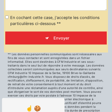
En cochant cette case, j'accepte les conditions
particulières ci-dessous **
Envoyer
** Les données personnelles communiquées sont nécessaires aux
fins de vous contacter et sont enregistrées dans un fichier
informatisé. Elles sont destinées à CFM Industrie et ses sous-
traitants dans le seul but de répondre à votre message. Les données
collectées seront communiquées aux seuls destinataires suivants:
CFM Industrie 10 Impasse de la Serbe, 19100 Brive-la-Gaillarde
cfmburg@cfm-industrie.fr. Vous disposez de droits d’accès, de
rectification, d’effacement, de portabilité, de limitation, d’opposition,
de retrait de votre consentement à tout moment et du droit
d’introduire une réclamation auprès d’une autorité de contrôle, ainsi
que d’organiser le sort de vos données post-mortem. Vous pouvez
exercer ces droits par voie postale à l'adresse 10 Impasse de la
Serbe, 19100 Brive-la-Gaillarde ou par courrier électronique à
l'adresse cfmburg@cfm-industrie.fr. Un justificatif d'identité pourra
vous être demandé. Nous conservons vos données pendant la
période de prise de contact puis pendant la durée de prescription