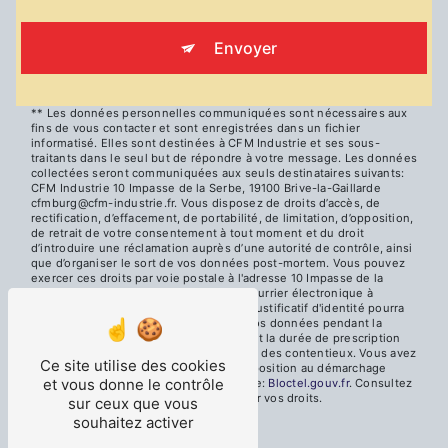
Envoyer
** Les données personnelles communiquées sont nécessaires aux
fins de vous contacter et sont enregistrées dans un fichier
informatisé. Elles sont destinées à CFM Industrie et ses sous-
traitants dans le seul but de répondre à votre message. Les données
collectées seront communiquées aux seuls destinataires suivants:
CFM Industrie 10 Impasse de la Serbe, 19100 Brive-la-Gaillarde
cfmburg@cfm-industrie.fr. Vous disposez de droits d’accès, de
rectification, d’effacement, de portabilité, de limitation, d’opposition,
de retrait de votre consentement à tout moment et du droit
d’introduire une réclamation auprès d’une autorité de contrôle, ainsi
que d’organiser le sort de vos données post-mortem. Vous pouvez
exercer ces droits par voie postale à l'adresse 10 Impasse de la
Serbe, 19100 Brive-la-Gaillarde ou par courrier électronique à
l'adresse cfmburg@cfm-industrie.fr. Un justificatif d'identité pourra
vous être demandé. Nous conservons vos données pendant la
période de prise de contact puis pendant la durée de prescription
légale aux fins probatoires et de gestion des contentieux. Vous avez
Ce site utilise des cookies
le droit de vous inscrire sur la liste d'opposition au démarchage
et vous donne le contrôle
téléphonique, disponible à cette adresse:
Bloctel.gouv.fr
. Consultez
le site cnil.fr pour plus d’informations sur vos droits.
sur ceux que vous
souhaitez activer